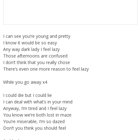
I can see you’re young and pretty
I know it would be so easy
Any way dark lady I feel lazy
Those afternoons are confused
I don’t think that you really chose
There’s even one more reason to feel lazy
While you go away x4
I could die but I could lie
I can deal with what’s in your mind
Anyway, I’m tired and I feel lazy
You know we’re both lost in maze
You’re miserable, I’m so dazed
Don’t you think you should feel